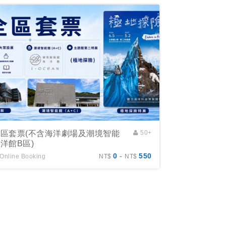
全區套票(不含海洋劇場及潮境智能
50+
洋館B區)
0
-
550
Online Booking
NT$
NT$