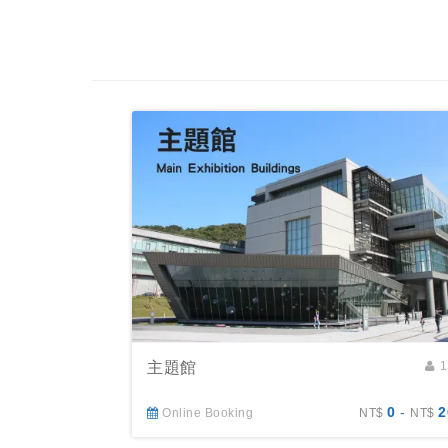
主題館
1
0
-
2
Online Booking
NT$
NT$