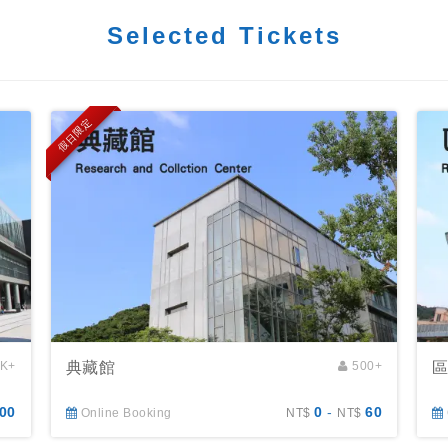
Selected Tickets
假日限定
K+
典藏館
500+
00
0
-
60
Online Booking
NT$
NT$