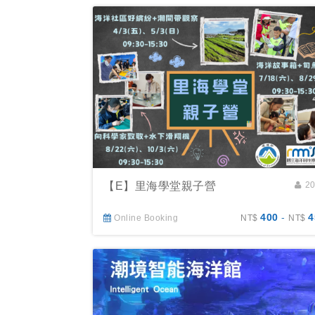
【E】里海學堂親子營
2
400
-
4
Online Booking
NT$
NT$