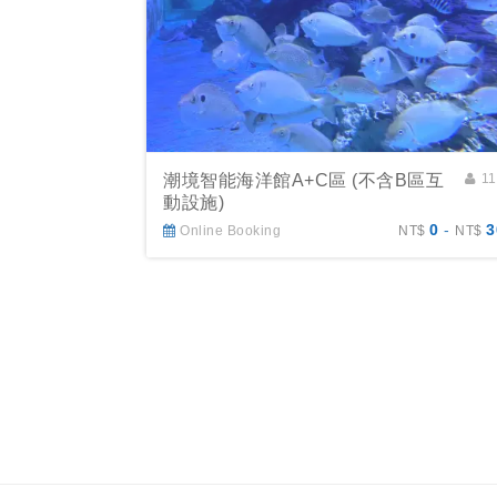
潮境智能海洋館A+C區 (不含B區互
1
動設施)
0
-
3
Online Booking
NT$
NT$