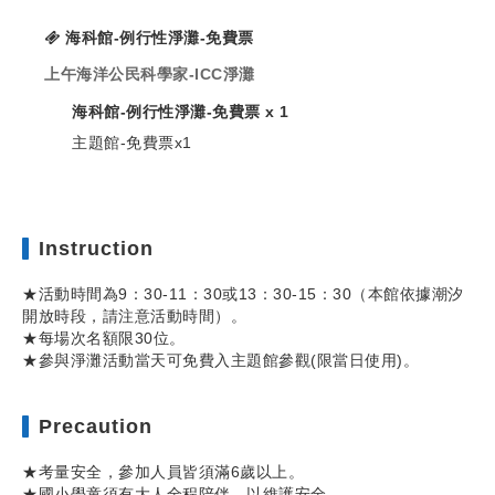
海科館-例行性淨灘-免費票
上午海洋公民科學家-ICC淨灘
海科館-例行性淨灘-免費票 x 1
主題館-免費票x1
Instruction
★活動時間為9：30-11：30或13：30-15：30（本館依據潮汐
開放時段，請注意活動時間）。
★每場次名額限30位。
★參與淨灘活動當天可免費入主題館參觀(限當日使用)。
Precaution
★考量安全，參加人員皆須滿6歲以上。
★國小學童須有大人全程陪伴，以維護安全。