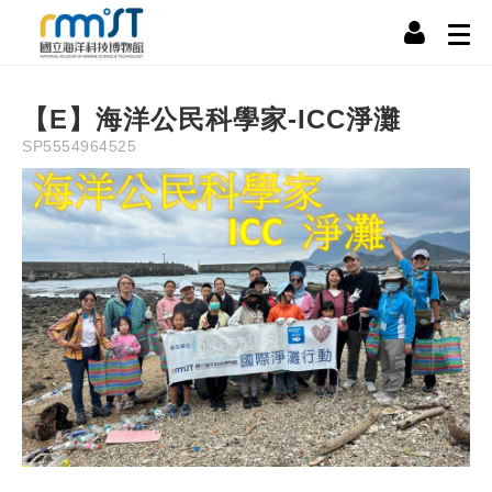
Description
Information
Instruction
Precaution
NT$
0
【E】海洋公民科學家-ICC淨灘
SP5554964525